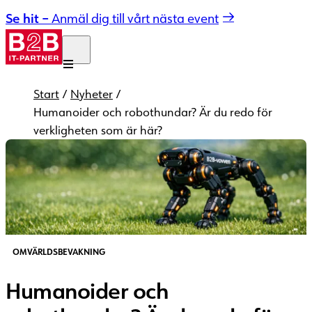
Hoppa till innehåll
Se hit –
Anmäl dig till vårt nästa event
Start
/
Nyheter
/
Humanoider och robothundar? Är du redo för
verkligheten som är här?
OMVÄRLDSBEVAKNING
Humanoider och