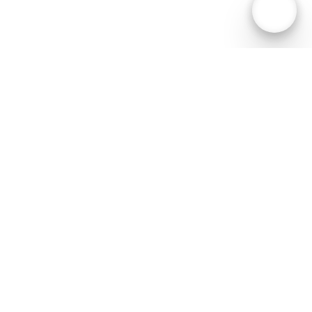
B2B IT-Partner AB,
Box 1018
171 21 Solna
Svetsarvägen 8 BV
08-635 31 00
info@b2bitpartner.se
Flexibel arbetsplats
Hållbar IT