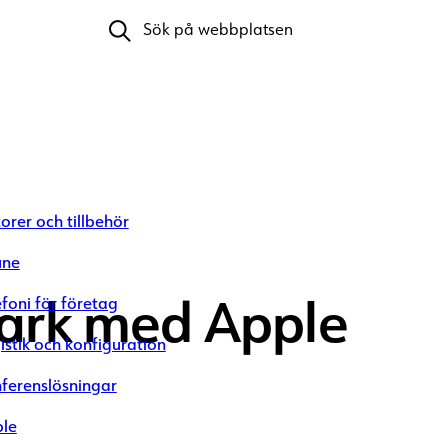
Sök efter:
orer och tillbehör
une
spark med Apple
efoni för företag
istik och konfiguration
ferenslösningar
le