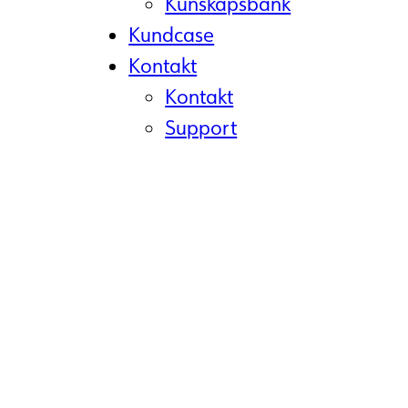
Kunskapsbank
Kundcase
Kontakt
Säkerställ enhetlig setup för hela organisat
Kontakt
bruk direkt.
Support
Alla enheter kopplas automatiskt till ert MDM
strategiskt IT‑arbete.