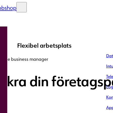
bshop
Flexibel arbetsplats
Dat
Apple business manager
Int
 säkra din företag
Tel
Log
r
Kon
App