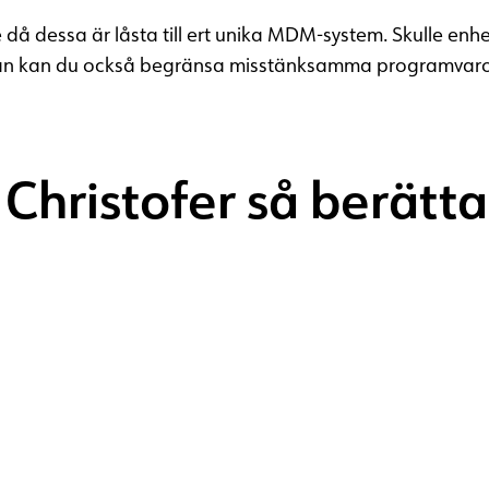
å dessa är låsta till ert unika MDM-system. Skulle enhet
aran kan du också begränsa misstänksamma programvaro
 Christofer
så berätt