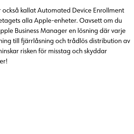
r också kallat Automated Device Enrollment
öretagets alla Apple-enheter. Oavsett om du
 Apple Business Manager en lösning där varje
ng till fjärrlåsning och trådlös distribution av
er än att köpa en dator. Vi utgår från varje
minskar risken för misstag och skyddar
ch anpassar dator, skärm, tillbehör och säkerh
er!
s behov och roll.
t användas direkt.
företagets information.
märke och lösning.