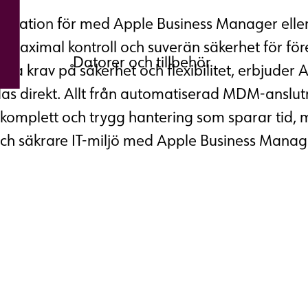
stration för med Apple Business Manager elle
g, maximal kontroll och suverän säkerhet för f
Datorer och tillbehör
ga krav på säkerhet och flexibilitet, erbjuder
das direkt. Allt från automatiserad MDM-anslutni
Hos oss handlar en PC‑leverans om m
n komplett och trygg hantering som sparar tid, 
medarbetares behov och arbetsroll o
och säkrare IT-miljö med Apple Business Manag
arbetsplatsen fungerar i praktiken.
Anpassat efter varje användare
Levereras komplett och redo at
Inbyggd säkerhet som skyddar 
Oberoende rådgivning för rätt 