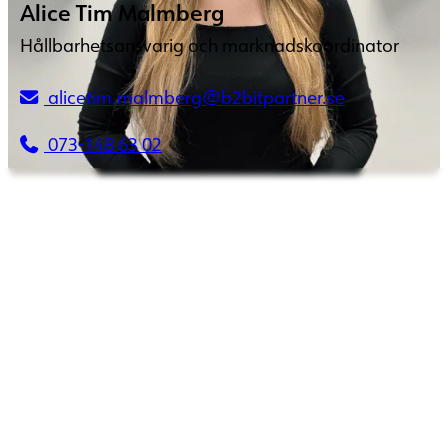
Alice Tim Malmberg
Hållbarhetsansvarig och marknadskoordinator
alicetim.malmberg@b2bitpartner.se
073-148 63 02