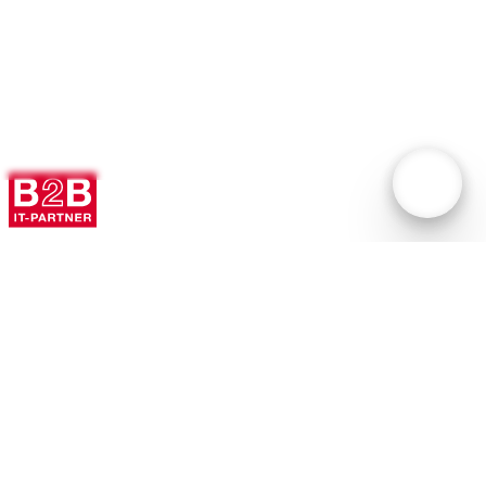
B2B IT-Partner AB,
Box 1018
171 21 Solna
Svetsarvägen 8 BV
08-635 31 00
info@b2bitpartner.se