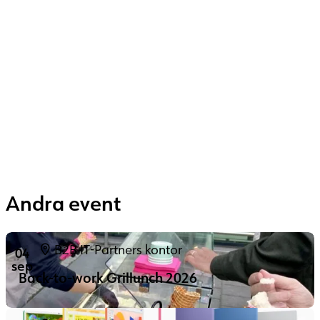
Andra event
B2B IT-Partners kontor
04
sep
Back-to-work Grillunch 2026