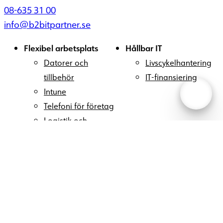
08-635 31 00
info@b2bitpartner.se
Flexibel arbetsplats
Hållbar IT
Datorer och
Livscykelhantering
tillbehör
IT-finansiering
Intune
Telefoni för företag
Logistik och
konfiguration
Konferenslösningar
Apple
Moln och infrastruktur
IT-säkerhet
Molnplattform
Security Operations
Datacenter
Center