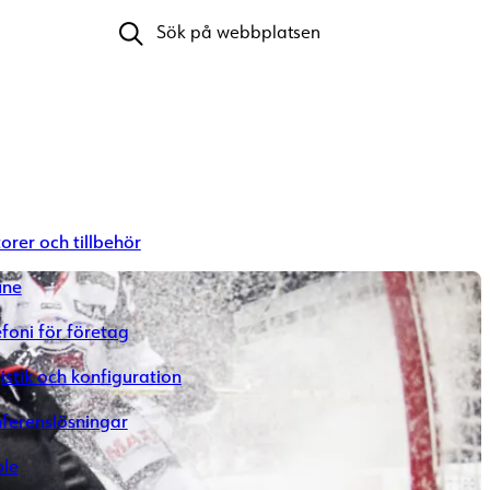
Sök efter:
orer och tillbehör
une
efoni för företag
istik och konfiguration
ferenslösningar
le