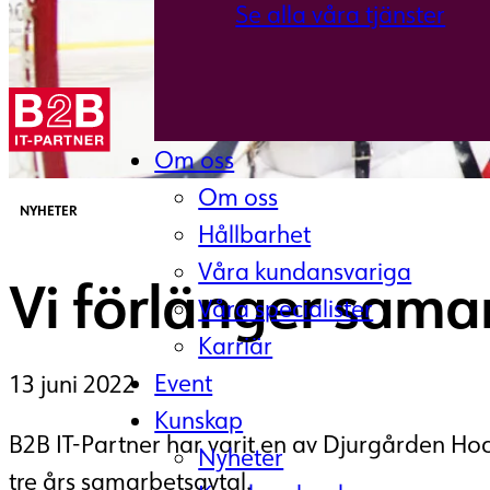
Se alla våra tjänster
Om oss
Om oss
NYHETER
Hållbarhet
Våra kundansvariga
Vi förlänger sam
Våra specialister
Karriär
Event
13 juni 2022
Kunskap
B2B IT-Partner har varit en av Djurgården Hock
Nyheter
tre års samarbetsavtal.